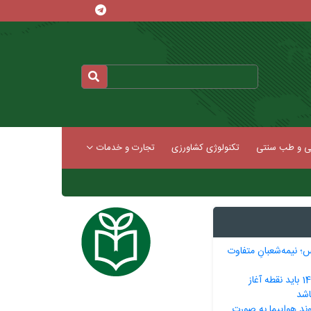
کی و طب سنتی
تکنولوژی کشاورزی
تجارت و خدمات
س؛ نیمه‌شعبانِ متفاوت
خزایی: بودجه 1405 باید نقطه آغاز
اشد
 حضور5 فروند هواپیما به صورت