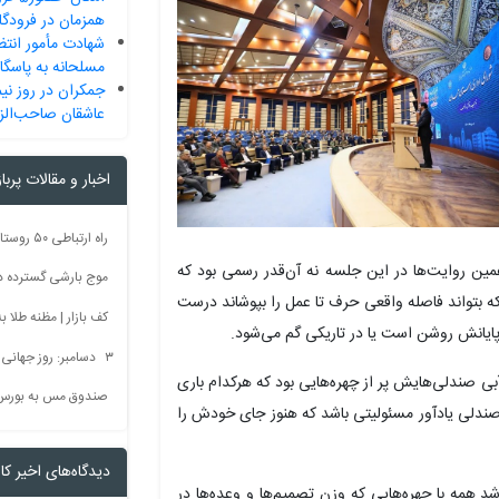
همزمان در فرودگاه
شهادت مأمور انتظ
مسلحانه به پاسگا
جمکران در روز نی
عاشقان صاحب‌الز
اخبار و مقالات پربا
مین روایت‌ها در این جلسه نه آن‌قدر رسمی بود که
موج بارشی گسترده در 
که بتواند فاصله واقعی حرف تا عمل را بپوشاند درست
کف بازار | مظنه طلا به 60 رس
د پایانش روشن است یا در تاریکی گم می‌شود.
۳ دسامبر: روز جهانی بدون سم + فیلم
 صندلی‌هایش پر از چهره‌هایی بود که هرکدام باری
صندوق مس به بورس
ر صندلی یادآور مسئولیتی باشد که هنوز جای خودش را
دیدگاه‌های اخیر کار
د همه با چهره‌هایی که وزن تصمیم‌ها و وعده‌ها در