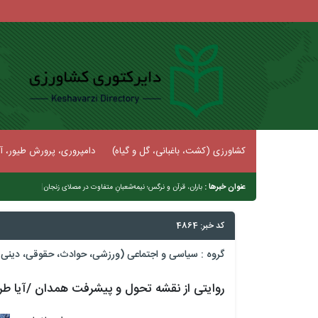
کشاورزی (کشت، باغبانی، گل و گیاه)
دامپروری، پرورش طیور، آب
عنوان خبرها :
|
خزایی: بودجه 1405 با
کد خبر: 4864
گروه :
سیاسی و اجتماعی (ورزشی، حوادث، حقوقی، دینی و
روایتی از نقشه تحول و پیشرفت همدان /آیا طر