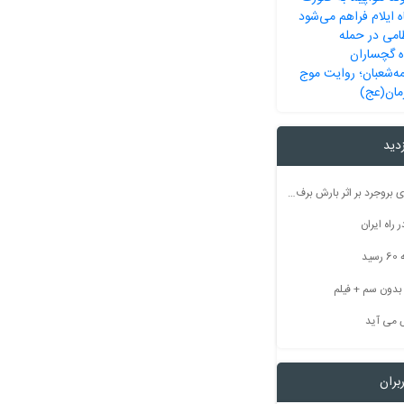
 ایلام فراهم می‌شود
امی در حمله
ه گچساران
مه‌شعبان؛ روایت موج
مان(عج)
زدید
راه ارتباطی ۵۰ روستای بروجرد بر اثر بارش برف مسدود شد
راه ایران
ید
 می آید
بران