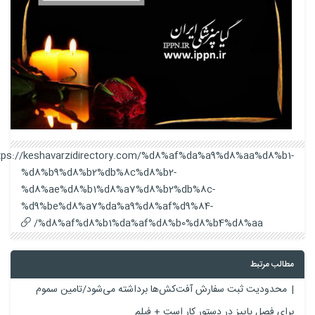
https://keshavarzidirectory.com/%d8%af%da%a9%d8%aa%d8%b1-
%d8%b9%d8%b2%db%8c%d8%b2-
%d8%ae%d8%b1%d8%a7%d8%b2%db%8c-
%d9%be%d8%a7%da%a9%d8%af%d9%84-
%d8%af%d8%b1%da%af%d8%b0%d8%b4%d8%aa/
مطالب مرتبط
محدودیت ثبت سفارش آفت‌کش‌ها برداشته می‌شود/تامین سموم
برای فصل پاییز در دستور کار است + فیلم