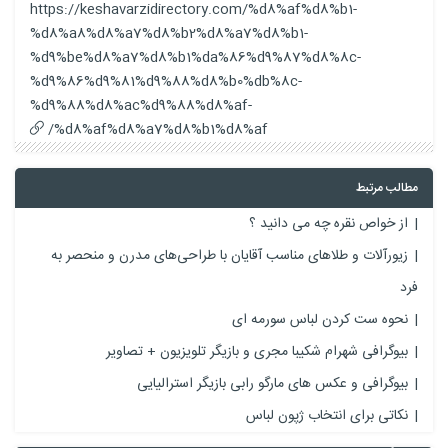
https://keshavarzidirectory.com/%d8%af%d8%b1-
%d8%a8%d8%a7%d8%b2%d8%a7%d8%b1-
%d9%be%d8%a7%d8%b1%da%86%d9%87%d8%8c-
%d9%86%d9%81%d9%88%d8%b0%db%8c-
%d9%88%d8%ac%d9%88%d8%af-
%d8%af%d8%a7%d8%b1%d8%af/
مطالب مرتبط
از خواص نقره چه می دانید ؟
زیورآلات و طلاهای مناسب آقایان با طراحی‌های مدرن و منحصر به
فرد
نحوه ست کردن لباس سورمه ای
بیوگرافی شهرام شکیبا مجری و بازیگر تلویزیون + تصاویر
بیوگرافی و عکس های مارگو رابی بازیگر استرالیایی
نکاتی برای انتخاب ژپون لباس