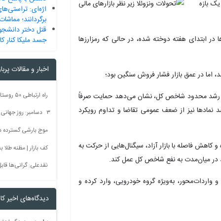
یک بازه
اژه‌ای: تراستی‌های
برگردانند؛ مماشات
قتل دختر دانشجو 
ارها در ابتدای هفته دوخته شده، در حالی که رمزارزها
جسد ملیکا کنار کا
اخبار و مقالات پربا
، اما در عمق بازار فشار فروش سنگین بود؛
ر کنار رشد محدود شاخص کل، نشان می‌دهد حمایت صرفاً
ی بزرگ جریان داشته است. قرمزپوشی ۷۷ درصد نمادها نیز از ضعف عمومی تقاضا و تداوم رویکرد
۳ دسامبر: روز جهانی بدون سم + فیلم
موج بارشی گسترده در 
 به محدوده ۱۳۱ هزار تومان رسیده و کاهش فاصله با بازار آزاد، سیگنال‌هایی از حرکت به
کف بازار | مظنه طلا به 60 رس
 در میان‌مدت به نفع شاخص کل عمل کند.
نقدعلی: گرانی‌ها قا
و واردات‌محور، به‌ویژه گروه خودرویی، وارد کرده و
دیدگاه‌های اخیر کار