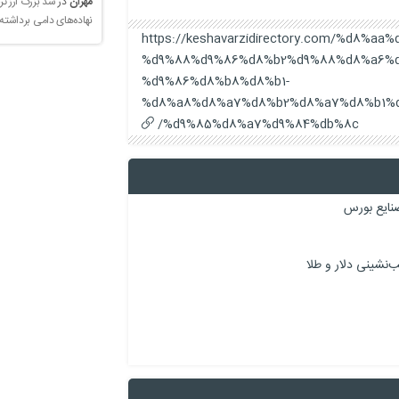
مهران
در
سد بزرگ ارز تر
نهاده‌های دامی برداشته
https://keshavarzidirectory.com/%d8%
%d9%88%d9%86%d8%b2%d9%88%d8%a6%d
%d9%86%d8%b8%d8%b1-
%d8%a8%d8%a7%d8%b2%d8%a7%d8%b1%
%d9%85%d8%a7%d9%84%db%8c/
نایع بورس
نشینی دلار و طلا