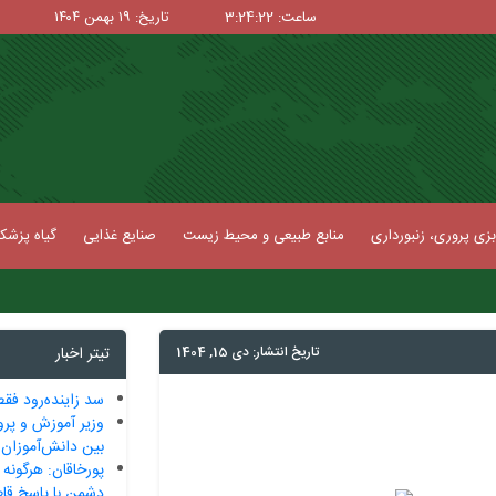
ساعت: 3:24:23
تاریخ: ۱۹ بهمن ۱۴۰۴
زی پروری، زنبورداری
منابع طبیعی و محیط زیست
صنایع غذایی
گیاه پزش
تاریخ انتشار: دی 15, 1404
تیتر اخبار
سد زاینده‌رود فقط 7 درصد آب د
وزیر آموزش و پرو
بین دانش‌آموزان
پورخاقان: هرگونه
دشمن با پاسخ قا