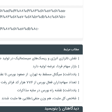
aa%d8%ad%d9%88%d9%84%d8%a7%d8%aa-
9%84%d8%a7-%d8%b2%db%8c%d8%b1-
d9%87%d8%a7%db%8c-
مطالب مرتبط
نقش ناترازی انرژی و ریسک‌های سیستماتیک در تولید ص
بازار سهام فردا، عرضه اولیه دارد
یادداشت| سیگنال مسقط به تهران: از صعود بورس تا عقب‌
تعداد سهام‌داران فعال بورس از 776 هزار کد فراتر رفت
یادداشت| نقشه راه بورس در سایه مذاکرات
شاخص کل مثبت، هم وزن منفی/طلایی ها مثبت شدند
دیدگاهتان را بنویسید