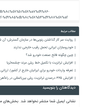
a7%db%8c%d8%b1%d8%a7%d9%86-
f-%d9%85%db%8c%d8%b4%d9%88%d8%af/
مطالب مرتبط
روایت سر کار گذاشتن رنویی‌ها در سازمان گسترش؛ آن
خودروسازان ایرانی تحمل رقیب خارجی ندارند
چین چگونه فاتح صنعت خودرو شد؟
افزایش ترانزیت با تکمیل خط ریلی مرند–چشمه‌ثریا
تعرفه‌ واردات خودرو برای ایرانیان خارج از کشور/ ارزانی
افزایش ۳۶۵ درصدی ترانزیت ریلی بین‌المللی در راه‌آهن شمال شرق ۲
دیدگاهتان را بنویسید
نشانی ایمیل شما منتشر نخواهد شد.
بخش‌های مور