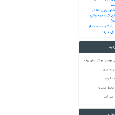
ست
شتن رنویی‌ها در
آن شب در حوالی
ت؟
 راستای حفاظت از
ای دارد
زدید
راه ارتباطی ۵۰ روستای بروجرد بر اثر بارش برف مسدود شد
راه ایران
ید
بل‌تحمل نیست
 می آید
بران