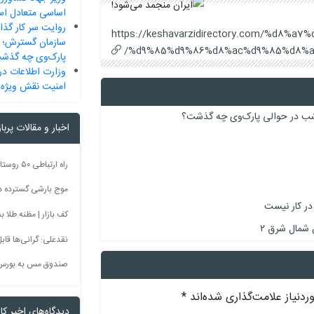
اساسی متعادل ا
روایت سر کار گذا
https://keshavarzidirectory.com/%d8%
سازمان گسترش؛ 
%d9%85%d9%86%d8%ac%d9%85%d8%a
پارک‌وی چه گذش
وزارت اطلاعات در
امنیت نقش ویژه 
 شب در حوالی پارک‌وی چه گذشت؟
اخبار و مقالات پربا
موج بارشی گسترده در 
 در کار نیست
کف بازار | مظنه طلا به 60 رس
نقدعلی: گرانی‌ها قا
صندوق مس به بورس
دنیاز علامت‌گذاری شده‌اند
*
دیدگاه‌های اخیر کار