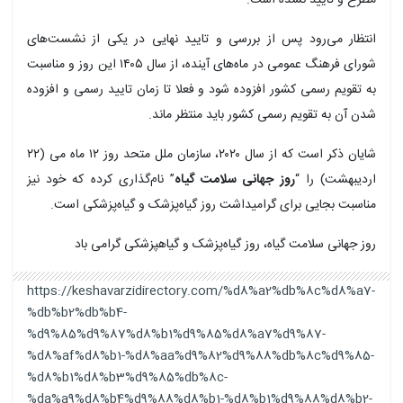
انتظار می‌رود پس از بررسی و تایید نهایی در یکی از نشست‌های
شورای فرهنگ عمومی در ماه‌های آینده، از سال ۱۴۰۵ این روز و مناسبت
به تقویم رسمی کشور افزوده شود و فعلا تا زمان تایید رسمی و افزوده
شدن آن به تقویم رسمی کشور باید منتظر ماند.
شایان ذکر است که از سال ۲۰۲۰، سازمان ملل متحد روز ۱۲ ماه می (۲۲
ردیبهشت) را “
روز جهانی سلامت گیاه
” نام‌گذاری کرده که خود نیز
مناسبت بجایی برای گرامیداشت روز گیاه‌پزشک و گیاه‌پزشکی است.
روز جهانی سلامت گیاه، روز گیاه‌پزشک و گیاهپزشکی گرامی باد
https://keshavarzidirectory.com/%d8%a2%db%8c%d8%a7-
%db%b2%db%b4-
%d9%85%d9%87%d8%b1%d9%85%d8%a7%d9%87-
%d8%af%d8%b1-%d8%aa%d9%82%d9%88%db%8c%d9%85-
%d8%b1%d8%b3%d9%85%db%8c-
%da%a9%d8%b4%d9%88%d8%b1-%d8%b1%d9%88%d8%b2-