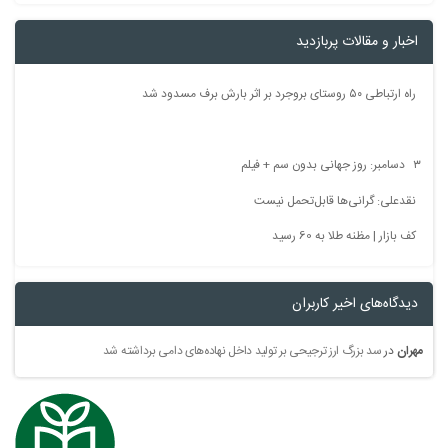
اخبار و مقالات پربازدید
راه ارتباطی ۵۰ روستای بروجرد بر اثر بارش برف مسدود شد
 جهانی بدون سم + فیلم
نقدعلی: گرانی‌ها قابل‌تحمل نیست
کف بازار | مظنه طلا به 60 رسید
دیدگاه‌های اخیر کاربران
هران
در
سد بزرگ ارز ترجیحی بر تولید داخل نهاده‌های دامی برداشته شد